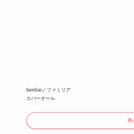
familiar／ファミリア
カバーオール
商