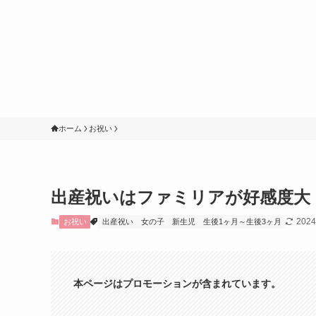
ホーム
お祝い
出産祝いはファミリアが好感度大
202
お祝い
出産祝い
女の子
新生児
生後1ヶ月～生後3ヶ月
本ページはプロモーションが含まれています。